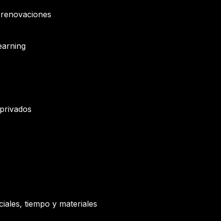
s renovaciones
earning
 privados
ales, tiempo y materiales