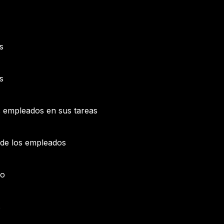
s
s
s empleados en sus tareas
s de los empleados
oo
s