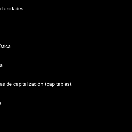
ortunidades
stica
ca
s de capitalización (cap tables).
s