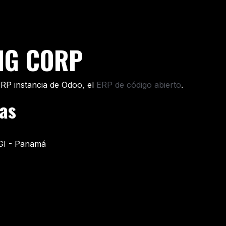
altriom Holdings
Business Units
VTM Cloud
SAC
Foun
NG CORP
 instancia de Odoo, el
ERP de código abierto
.
das
GI - Panamá