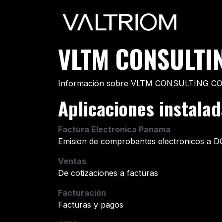
Ir al contenido
Inicio
V
VLTM CONSULTI
Información sobre VLTM CONSULTING CORP
Aplicaciones instala
Factura Electronica Panama
Emision de comprobantes electronicos a D
Ventas
De cotizaciones a facturas
Facturación
Facturas y pagos