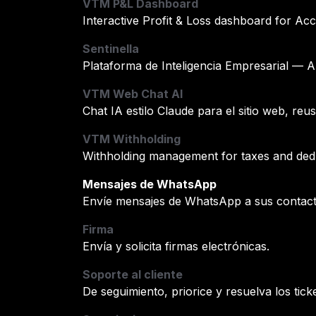
VTM P&L Dashboard
Interactive Profit & Loss dashboard for Ac
Sentinella
Plataforma de Inteligencia Empresarial — 
VTM Web Chat AI
Chat IA estilo Claude para el sitio web, r
VTM Withholding
Withholding management for taxes and ded
Mensajes de WhatsApp
Envíe mensajes de WhatsApp a sus contac
Firma
Envía y solicita firmas electrónicas.
Soporte al cliente
De seguimiento, priorice y resuelva los tick