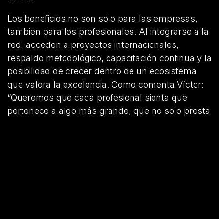
Los beneficios no son solo para las empresas,
también para los profesionales. Al integrarse a la
red, acceden a proyectos internacionales,
respaldo metodológico, capacitación continua y la
posibilidad de crecer dentro de un ecosistema
que valora la excelencia. Como comenta Víctor:
“Queremos que cada profesional sienta que
pertenece a algo más grande, que no solo presta
un servicio, sino que construye el futuro junto a
nosotros”.
Para formar parte solo tienes que ingresar a
https://www.valtriom.com/freelancer/register
y
llenar tus datos con esto re registras. El equipo
ese pondrá en contacto contigo para una