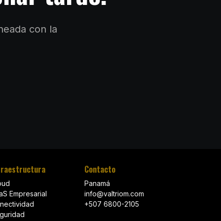
ineada con la
fraestructura
Contacto
oud
Panamá
aS Empresarial
info@valtriom.com
nectividad
+507 6800-2105
guridad