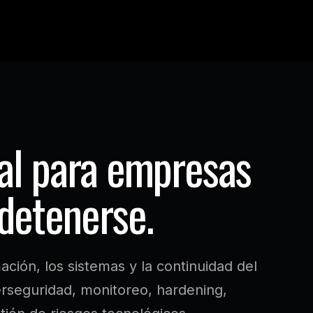
altriom Holdings
Business Units
VTM Cloud
SAC
Foun
tal para empresas
detenerse.
ción, los sistemas y la continuidad del
erseguridad, monitoreo, hardening,