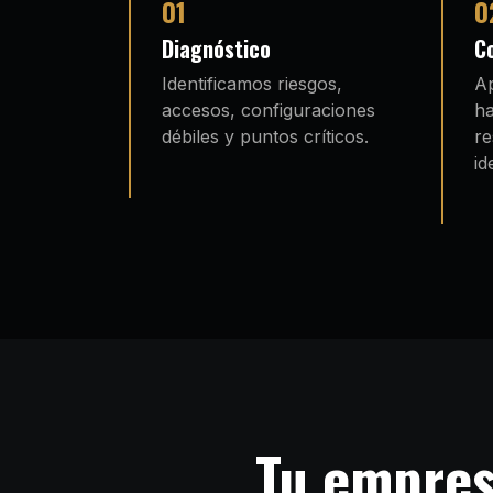
01
0
Diagnóstico
C
Identificamos riesgos,
Ap
accesos, configuraciones
ha
débiles y puntos críticos.
re
id
Tu empres