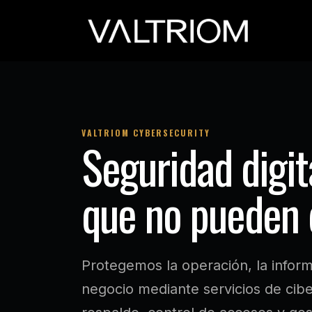
Ir al contenido
Inicio
V
VALTRIOM CYBERSECURITY
Seguridad digi
que no pueden 
Protegemos la operación, la informa
negocio mediante servicios de cib