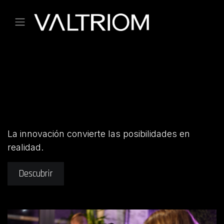
Ir al contenido
Experimente el futuro de la
innovación en cada interacción
La innovación convierte las posibilidades en
realidad.
Descubrir