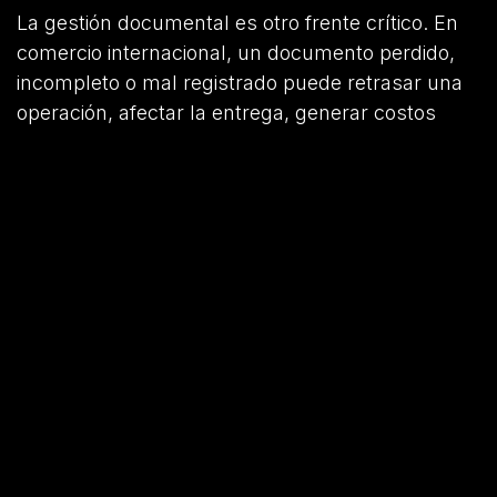
La gestión documental es otro frente crítico. En
comercio internacional, un documento perdido,
incompleto o mal registrado puede retrasar una
operación, afectar la entrega, generar costos
adicionales o comprometer la relación con el
cliente. Factura comercial, packing list,
certificados, documentos aduaneros, BL, AWB,
declaraciones y comprobantes no pueden vivir
dispersos en carpetas personales o cadenas de
correo. Deben estar vinculados a la operación
correcta, con trazabilidad y disponibilidad para el
equipo autorizado.
La plataforma también incorpora una visión
ejecutiva. No basta con que el equipo operativo
sepa qué está pasando; la gerencia necesita ver
riesgos, retrasos, márgenes, operaciones